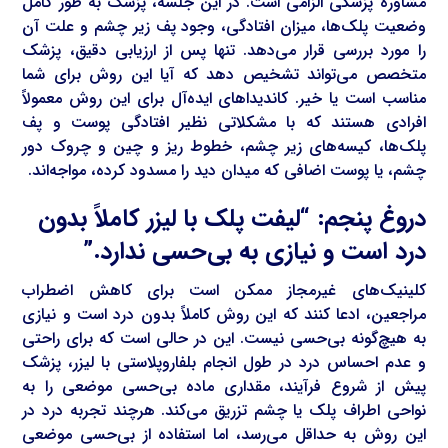
مشاوره پزشکی الزامی است. در این جلسه، پزشک به طور کامل
وضعیت پلک‌ها، میزان افتادگی، وجود پف زیر چشم و علت آن
را مورد بررسی قرار می‌دهد. تنها پس از ارزیابی دقیق، پزشک
متخصص می‌تواند تشخیص دهد که آیا این روش برای شما
مناسب است یا خیر. کاندیداهای ایده‌آل برای این روش معمولاً
افرادی هستند که با مشکلاتی نظیر افتادگی پوست و پف
پلک‌ها، کیسه‌های زیر چشم، خطوط ریز و چین و چروک دور
چشم، یا پوست اضافی که میدان دید را مسدود کرده، مواجه‌اند.
دروغ پنجم: “لیفت پلک با لیزر کاملاً بدون
درد است و نیازی به بی‌حسی ندارد.”
کلینیک‌های غیرمجاز ممکن است برای کاهش اضطراب
مراجعین، ادعا کنند که این روش کاملاً بدون درد است و نیازی
به هیچ‌گونه بی‌حسی نیست. این در حالی است که برای راحتی
و عدم احساس درد در طول انجام بلفاروپلاستی با لیزر، پزشک
پیش از شروع فرآیند، مقداری ماده بی‌حسی موضعی را به
نواحی اطراف پلک یا چشم تزریق می‌کند. هرچند تجربه درد در
این روش به حداقل می‌رسد، اما استفاده از بی‌حسی موضعی