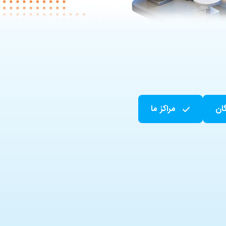
گان
مراکز ما