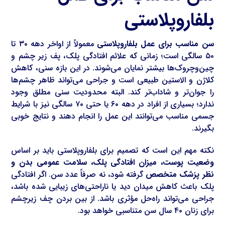
بلفاروپلاستی
سن مناسب برای عمل بلفاروپلاستی
معمولاً از اواخر دهه ۳۰ تا
۵۰ سالگی است؛ زمانی که علائم افتادگی پلک، پف زیر چشم و
چین‌وچروک‌ها بیشتر نمایان می‌شوند. در این بازه سنی، کاهش
کلاژن و الاستین طبیعی است و جراحی می‌تواند ظاهر چشم‌ها
را جوان‌تر و شاداب‌تر کند. البته محدودیت سنی مطلق وجود
ندارد؛ بسیاری از افراد در دهه ۶۰ یا حتی ۷۰ سالگی نیز با شرایط
جسمی مناسب می‌توانند این عمل را انجام دهند و نتایج خوبی
بگیرند.
نکته مهم این است که تصمیم برای بلفاروپلاستی باید بر اساس
وضعیت پوست، میزان افتادگی پلک، سلامت عمومی بدن و
نظر پزشک متخصص
گرفته شود، نه صرفاً عدد سن. اگر افتادگی
پلک باعث کاهش میدان دید یا ناراحتی‌های زیبایی شده باشد،
جراحی می‌تواند راه‌حل مؤثری باشد. از بین بردن چف زیرچشم
برای زنان ۴۰ سال سن متناسبی خواهد بود.