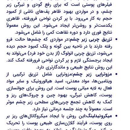
فیلرهای پوستی است که برای رفع گودی و تیرگی زیر
چشم، و در مواردی بهبود ظاهر پف‌های ناشی از کمبود
حجم به کار می‌رود. با پر کردن نواحی فرورفته، ظاهری
یکدست‌تر و روشن‌تر ایجاد می‌شود. این روش معمولاً
نتایج فوری دارد و دوره نقاهت کمی را شامل می‌شود.
تزریق چربی زیر چشم:
در مواردی که چشم‌ها حالت فرو
رفته دارند یا در ناحیه بین گونه و پلک کمبود حجم دیده
می‌شود، تزریق چربی اتولوگ (از بدن خود فرد) می‌تواند به
ایجاد برجستگی لازم و پر کردن نواحی فرورفته کمک کند.
این روش نتایج طبیعی و ماندگارتری دارد.
مزوتراپی زیر چشم:
مزوتراپی شامل تزریق ترکیبی از
ویتامین‌ها، مواد معدنی، اسید هیالورونیک و سایر مواد
فعال به لایه میانی پوست است. این روش برای جوانسازی
پوست، کاهش تیرگی، بهبود چین و چروک‌های ریز و
کمک به کاهش تجمع چربی‌های سطحی زیر چشم موثر
است. معمولاً به چند جلسه درمانی نیاز دارد.
میکرونیدلینگ:
این روش با ایجاد میکروکانال‌های ریز بر
روی پوست، فرآیند کلاژن‌سازی طبیعی پوست را تحریک
می‌کند. میکرونیدلینگ می‌تواند به بهبود بافت پوست،