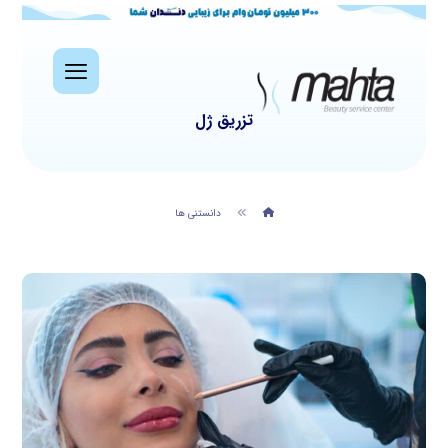
تزریق ژل
دانستنی ها