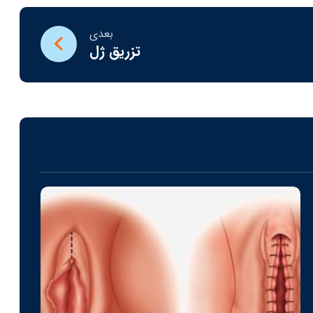
بعدی
تزریق ژل